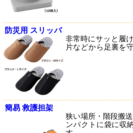
防災用 スリッパ
非常時にサッと履
片などから足裏を
簡易 救護担架
狭い場所・階段搬
ンパクトに袋に収
す。