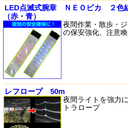
LED点滅式腕章 ＮＥＯピカ ２色
（赤・青）
夜間作業・散歩・
の保安強化、注意喚
レフロープ 50m
夜間ライトを強力
トラロープ