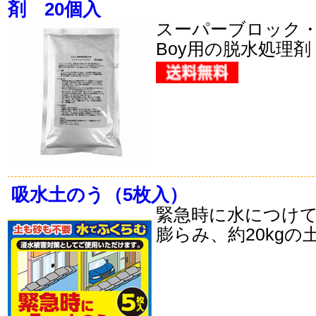
剤 20個入
スーパーブロック
Boy用の脱水処理剤
吸水土のう（5枚入）
緊急時に水につけて
膨らみ、約20kgの