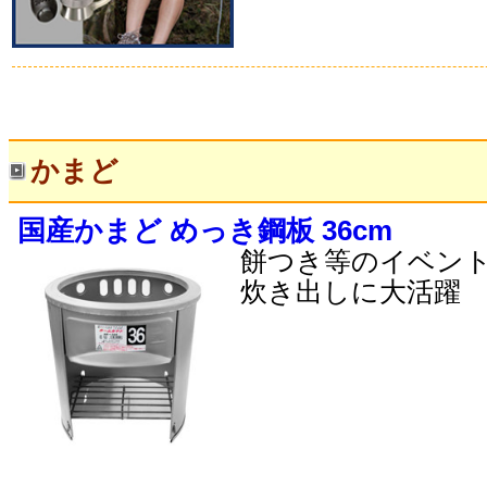
かまど
国産かまど めっき鋼板 36cm
餅つき等のイベン
炊き出しに大活躍