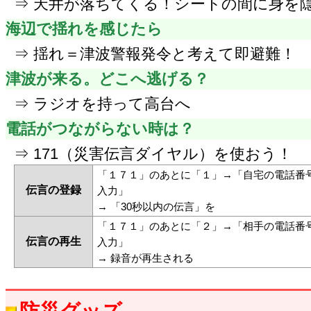
⇒ 天井が落ちてくる！シートの間に身を
海辺で揺れを感じたら
⇒ 揺れ＝津波警報発令と考えて即避難！
津波が来る。どこへ逃げる？
⇒ ラジオを持って高台へ
電話がつながらない時は？
⇒ 171（災害伝言ダイヤル）を使おう！
「１７１」のあとに「１」→「自宅の電話番
伝言の登録
入力」
→ 「30秒以内の伝言」を
「１７１」のあとに「２」→「相手の電話番
伝言の再生
入力」
→ 録音が再生される
防災グッズ