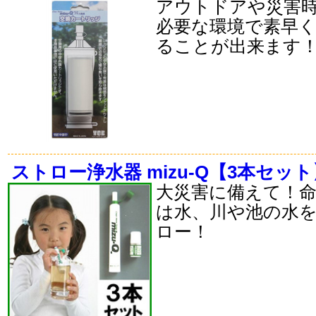
アウトドアや災害
必要な環境で素早
ることが出来ます
ストロー浄水器 mizu-Q【3本セット
大災害に備えて！
は水、川や池の水
ロー！