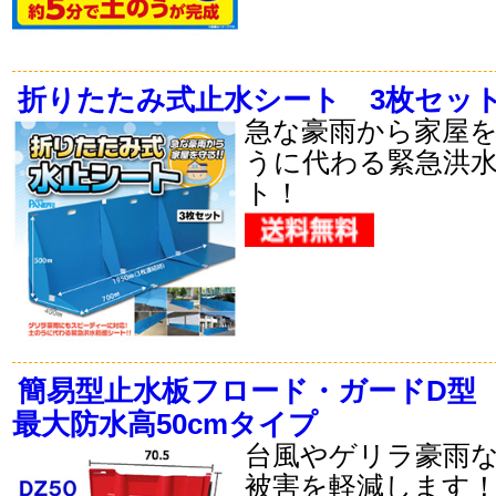
折りたたみ式止水シート 3枚セッ
急な豪雨から家屋
うに代わる緊急洪
ト！
簡易型止水板フロード・ガードD型
最大防水高50cmタイプ
台風やゲリラ豪雨
被害を軽減します