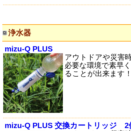
浄水器
mizu-Q PLUS
アウトドアや災害
必要な環境で素早
ることが出来ます
mizu-Q PLUS 交換カートリッジ 