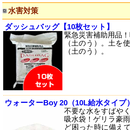
水害対策
ダッシュバッグ【10枚セット】
緊急災害補助用品！
（土のう）。土を
（土のう）。
ウォーターBoy 20（10L給水タイプ
不要な水をすばや
吸水袋！ゲリラ豪
ど困った時に備え