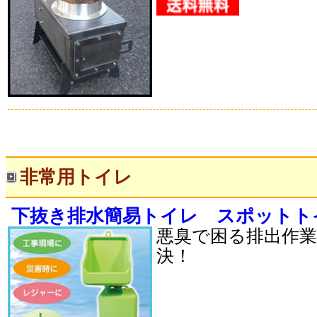
非常用トイレ
下抜き排水簡易トイレ スポットト
悪臭で困る排出作
決！