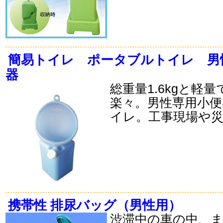
簡易トイレ ポータブルトイレ 男
器
総重量1.6kgと軽
楽々。男性専用小便
イレ。工事現場や
携帯性 排尿バッグ（男性用）
渋滞中の車の中、