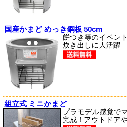
国産かまど めっき鋼板 50cm
餅つき等のイベン
炊き出しに大活躍
組立式 ミニかまど
プラモデル感覚で
完成！アウトドアや