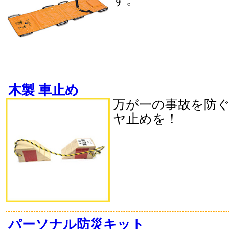
木製 車止め
万が一の事故を防
ヤ止めを！
パーソナル防災キット