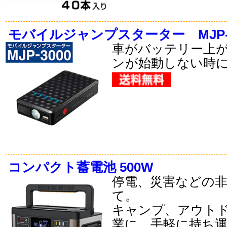
モバイルジャンプスターター MJP-3
車がバッテリー上
ンが始動しない時
コンパクト蓄電池 500W
停電、災害などの
て。
キャンプ、アウト
業に。手軽に持ち