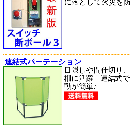
に落として火災を
連結式パーテーション
目隠しや間仕切り
柵に活躍！連結式
動が簡単♪