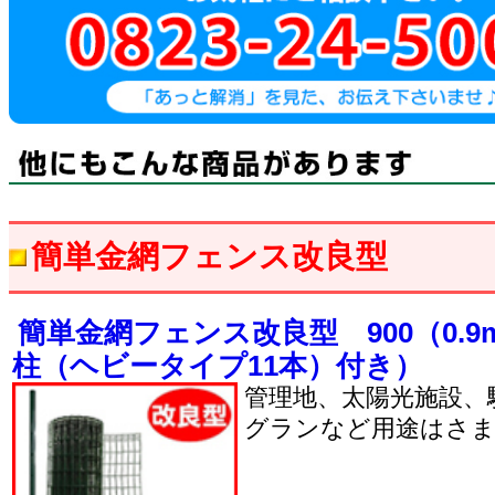
簡単金網フェンス改良型
簡単金網フェンス改良型 900（0.9m
柱（ヘビータイプ11本）付き）
管理地、太陽光施設、
グランなど用途はさ