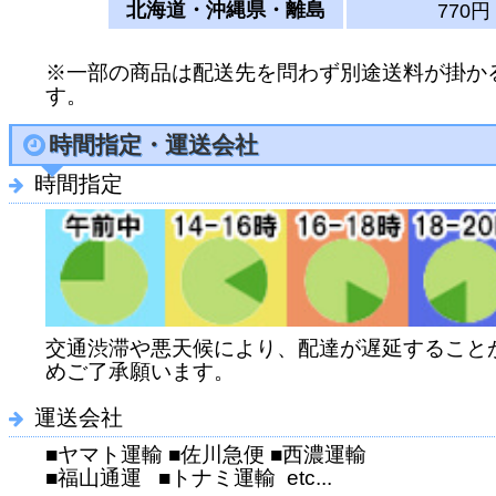
北海道・沖縄県・離島
770円
※一部の商品は配送先を問わず別途送料が掛か
す。
時間指定・運送会社
時間指定
交通渋滞や悪天候により、配達が遅延すること
めご了承願います。
運送会社
■ヤマト運輸 ■佐川急便 ■西濃運輸
■福山通運 ■トナミ運輸 etc...