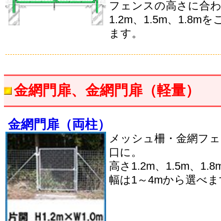
フェンスの高さに合わせ
1.2m、1.5m、1.8
ます。
金網門扉、金網門扉（軽量）
金網門扉（両柱）
メッシュ柵・金網フ
口に。
高さ1.2m、1.5m、1
幅は1～4mから選べ