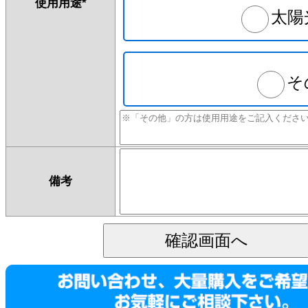
使用用途
*
太陽
そ
備考