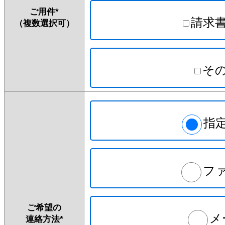
ご用件
*
請求
（複数選択可）
そ
指
フ
ご希望の
メ
連絡方法
*