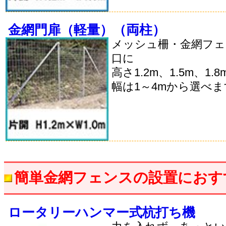
金網門扉（軽量）（両柱）
メッシュ柵・金網フ
口に
高さ1.2m、1.5m、1
幅は1～4mから選べ
簡単金網フェンスの設置におす
ロータリーハンマー式杭打ち機