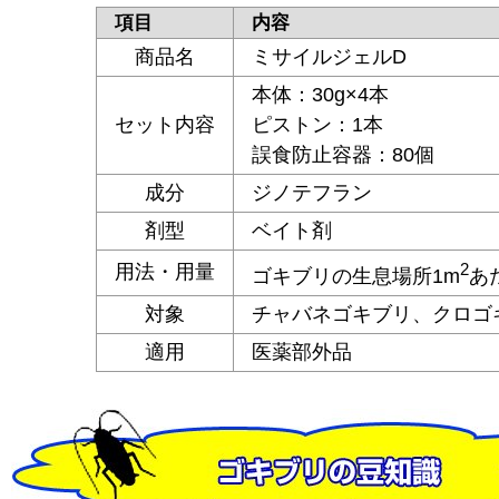
項目
内容
商品名
ミサイルジェルD
本体：30g×4本
セット内容
ピストン：1本
誤食防止容器：80個
成分
ジノテフラン
剤型
ベイト剤
2
用法・用量
ゴキブリの生息場所1m
あ
対象
チャバネゴキブリ、クロゴ
適用
医薬部外品