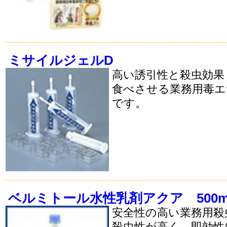
ミサイルジェルD
高い誘引性と殺虫効果
食べさせる業務用毒エ
です。
ベルミトール水性乳剤アクア 500m
安全性の高い業務用殺
殺虫性が高く、即効性