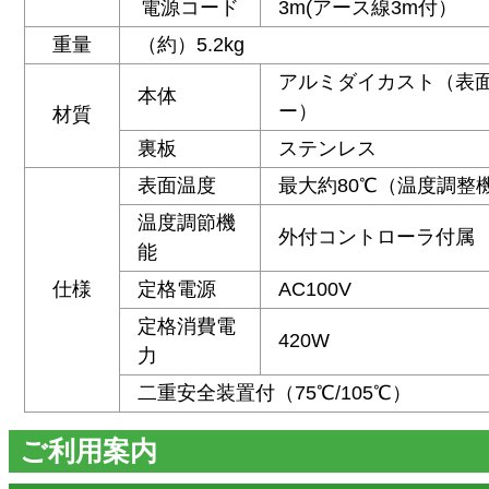
電源コード
3m(アース線3m付）
重量
（約）5.2kg
アルミダイカスト（表
本体
ー）
材質
裏板
ステンレス
表面温度
最大約80℃（温度調整
温度調節機
外付コントローラ付属
能
仕様
定格電源
AC100V
定格消費電
420W
力
二重安全装置付（75℃/105℃）
ご利用案内