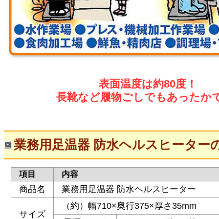
表面温度は約80度！
長靴など履物ごしでもあったかで
業務用足温器 防水ヘルスヒーター
項目
内容
商品名
業務用足温器 防水ヘルスヒーター
（約）幅710×奥行375×厚さ35mm
サイズ