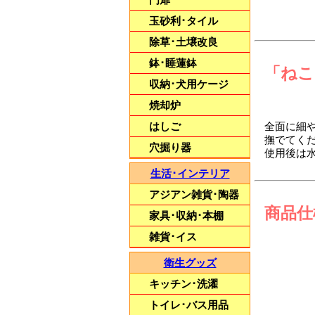
玉砂利･タイル
除草･土壌改良
鉢･睡蓮鉢
「ねこ
武骨なデザインが
収納･犬用ケージ
空間をオシャレに演出
【アメリカンフェンス】
焼却炉
全面に細
はしご
撫でてく
穴掘り器
使用後は
生活･インテリア
アジアン雑貨･陶器
商品仕
家具･収納･本棚
雑貨･イス
衛生グッズ
キッチン･洗濯
トイレ･バス用品