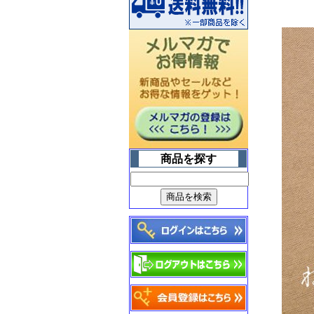
毎日出るゴミは
燃やしてスッキリ♪
【家庭用焼却炉
山水籠】
商品を探す
武骨なデザインが
空間をオシャレに演出
【アメリカンフェンス】