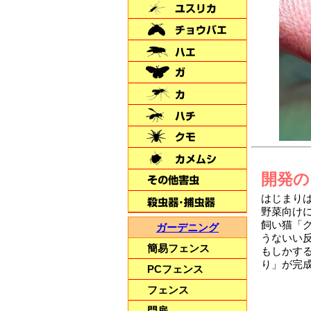
屋外用の犬用ケージ
大型犬も安心で頑丈♪
【犬用サークル・ケージ】
開発の
はじまり
毎日出るゴミは
野菜向け
燃やしてスッキリ♪
飼い猫「
【家庭用焼却炉
ガーデニング
うないい
山水籠】
簡易フェンス
もしかす
り」が完
PCフェンス
フェンス
門扉