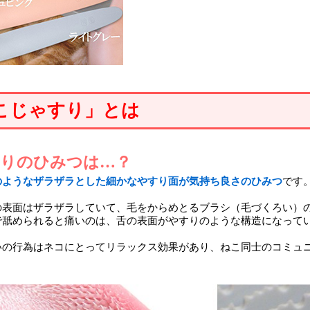
こじゃすり」とは
りのひみつは…？
のようなザラザラとした細かなやすり面が気持ち良さのひみつ
です
の表面はザラザラしていて、毛をからめとるブラシ（毛づくろい）
で舐められると痛いのは、舌の表面がやすりのような構造になって
いの行為はネコにとってリラックス効果があり、ねこ同士のコミュ