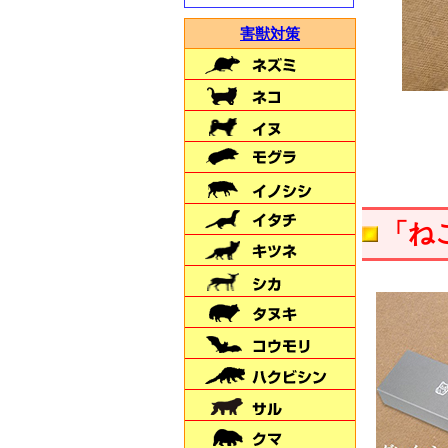
害獣対策
害獣対策・ドッグラン・
土地の仕切りに
＼新発売／
【ダークブラウン】
「ね
米虫の駆除･撃退！