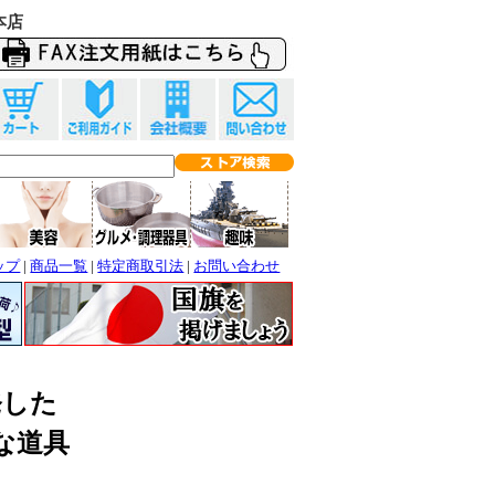
本店
ップ
|
商品一覧
|
特定商取引法
|
お問い合わせ
発した
な道具