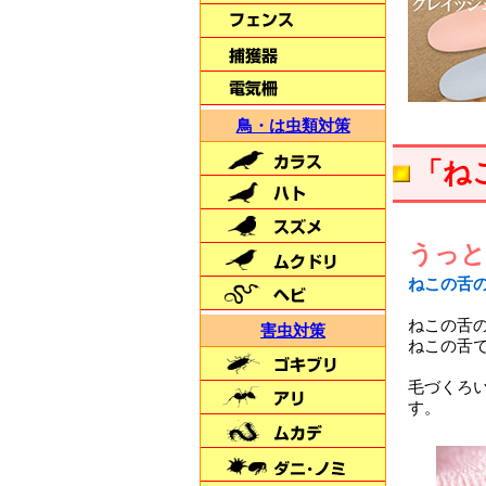
人にも穀物にも安心
【虫どろぼう】
鳥・は虫類対策
「ね
うっと
夜間に自動で点灯
朝に自動消灯
ねこの舌
【LED通せんぼBIG】
ねこの舌
害虫対策
ねこの舌
毛づくろ
す。