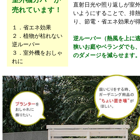
直射日光や照り返しが室
売れています！
いようにすることで、排
り、節電・省エネ効果が
１．省エネ効果
２．植物が枯れない
逆ルーバー（熱風を上に
逆ルーバー
狭いお庭やベランダでも
３．室外機をおしゃ
のダメージを減らせます
れに