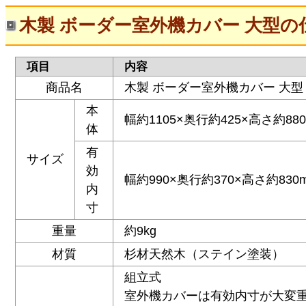
木製 ボーダー室外機カバー 大型の
項目
内容
商品名
木製 ボーダー室外機カバー 大型
本
幅約1105×奥行約425×高さ約88
体
有
サイズ
効
幅約990×奥行約370×高さ約830
内
寸
重量
約9kg
材質
杉材天然木（ステイン塗装）
組立式
室外機カバーは有効内寸が大変