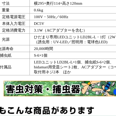
寸法
横295×奥行114×高さ120mm
重量
0.6kg
定格電源電圧
100V・50Hz／60Hz
本体入力電圧
DC5V
定格消費電力
3.1W（ACアダプターを含む）
ひだまり専用LEDユニットLD2BL-L・1灯（2
光源
（誘虫用：UV-LED／照明用：電球色LED)
光源寿命
20,000時間
捕虫紙
S-6×1個
LEDユニットLD2BL-L×1個、捕虫紙S-6×2個、
付属品
hidamari用受皿シート2枚、ACアダプター（コ
取付用ネジ2本 ほか