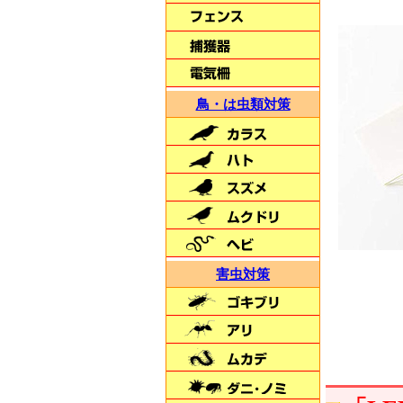
人にも穀物にも安心
【虫どろぼう】
鳥・は虫類対策
夜間に自動で点灯
朝に自動消灯
【LED通せんぼBIG】
害虫対策