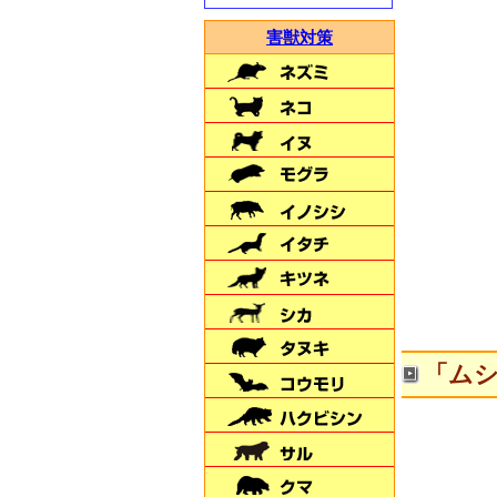
害獣対策
害獣対策・ドッグラン・
土地の仕切りに
＼新発売／
【ダークブラウン】
「ムシ
米虫の駆除･撃退！