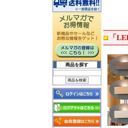
毎日出るゴミは
「LE
燃やしてスッキリ♪
【家庭用焼却炉
山水籠】
商品を探す
武骨なデザインが
空間をオシャレに演出
【アメリカンフェンス】