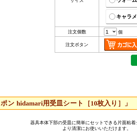
ウォーム
サイズ
キャラメ
注文個数
個
注文ボタン
ポン hidamari用受皿シート［10枚入り］」
器具本体下部の受皿に簡単にセットできる片面粘着
より清潔にお使いいただけます。