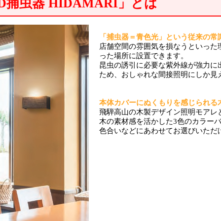
D捕虫器 HIDAMARI」とは
「捕虫器＝青色光」という従来の常
店舗空間の雰囲気を損なうといった
った場所に設置できます。
昆虫の誘引に必要な紫外線が強力に
ため、おしゃれな間接照明にしか見
本体カバーにぬくもりを感じられる
飛騨高山の木製デザイン照明モアレとの
木の素材感を活かした3色のカラー
色合いなどにあわせてお選びいただ