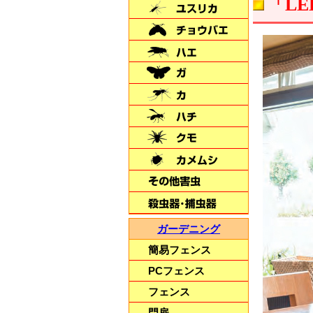
「LE
屋外用の犬用ケージ
大型犬も安心で頑丈♪
【犬用サークル・ケージ】
毎日出るゴミは
燃やしてスッキリ♪
ガーデニング
【家庭用焼却炉
簡易フェンス
山水籠】
PCフェンス
フェンス
門扉