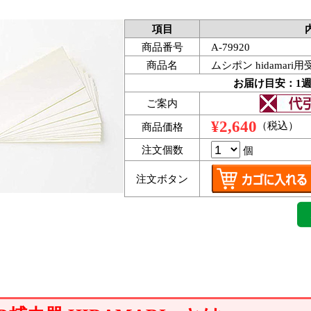
項目
商品番号
A-79920
商品名
ムシポン hidamar
お届け目安：1
ご案内
¥2,640
（税込）
商品価格
注文個数
個
注文ボタン