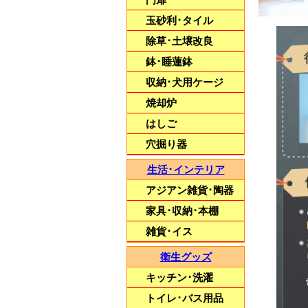
玉砂利･タイル
除草･土壌改良
鉢･睡蓮鉢
収納･犬用ケージ
武骨なデザインが
空間をオシャレに演出
焼却炉
【アメリカンフェンス】
はしご
穴掘り器
生活･インテリア
アジアン雑貨･陶器
家具･収納･本棚
雑貨･イス
衛生グッズ
キッチン･洗濯
トイレ･バス用品