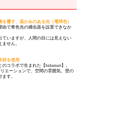
識を覆す、温かみのある光（電球色）
理由で青色光の捕虫器を設置できなか
出ていますが、人間の目には見えない
えません。
木材を使用
コラボで生まれた【hidamari】。
バリエーションで、空間の雰囲気、壁の
けます。