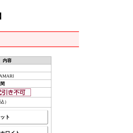
】
内容
AMARI
週間
込）
ット