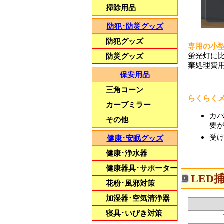
掃除用品
防犯･防災グッズ
防犯グッズ
専用の小型
蛍光灯に
防災グッズ
棄処理費
保安用品
三角コーン
らくらく
カーブミラー
カ
その他
要
受
健康･安眠グッズ
健康･浄水器
健康器具･サポーター
LED
花粉･風邪対策
加湿器･空気清浄器
寝具･いびき対策