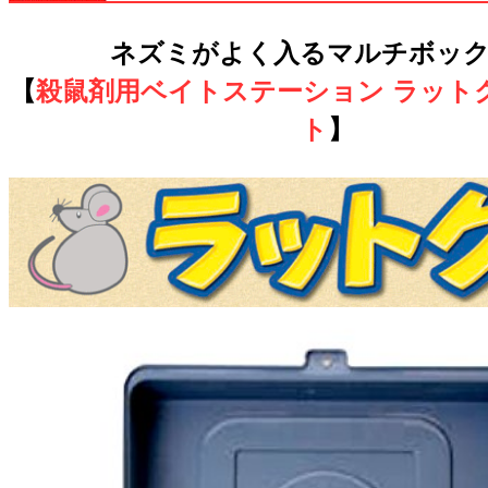
ネズミがよく入るマルチボッ
【
殺鼠剤用ベイトステーション ラットク
ト
】