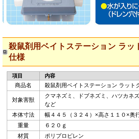
殺鼠剤用ベイトステーション ラッ
仕様
項目
内容
商品名
殺鼠剤用ベイトステーション ラット
クマネズミ、ドブネズミ、ハツカネ
対象害獣
など
本体寸法
幅４４５（３２４）×高さ１１０×奥
重量
６２０ｇ
材質
ポリプロピレン