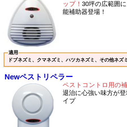
ップ！
30坪の広範囲
能補助器登場！
適用
ドブネズミ、クマネズミ、ハツカネズミ、その他ネズ
Newペストリペラー
ペストコントロ用の補
退治に心強い味方が登
イプ