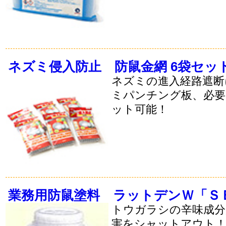
ネズミ侵入防止 防鼠金網 6袋セッ
ネズミの進入経路遮断
ミパンチング板、必
ット可能！
業務用防鼠塗料 ラットデンＷ「Ｓ
トウガラシの辛味成
害をシャットアウト