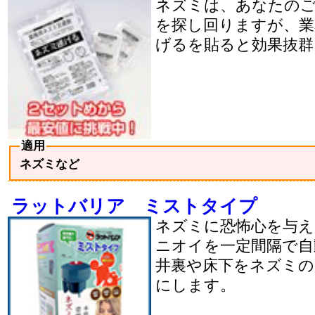
ネズミは、あなたの
を探し回りますが、業
げるを貼ると効果抜群
適用
ネズミなど
ラットバリア ミストタイプ
ネズミに恐怖心を与え
ニオイを一定間隔で自
井裏や床下をネズミの
にします。