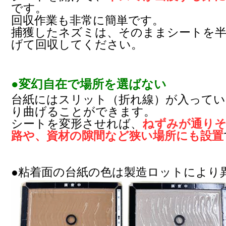
です。
回収作業も非常に簡単です。
捕獲したネズミは、そのままシートを半
げて回収してください。
●変幻自在で場所を選ばない
台紙にはスリット（折れ線）が入ってい
り曲げることができます。
シートを変形させれば、
ねずみが通り
路や、資材の隙間など狭い場所にも設置
●粘着面の台紙の色は製造ロットにより