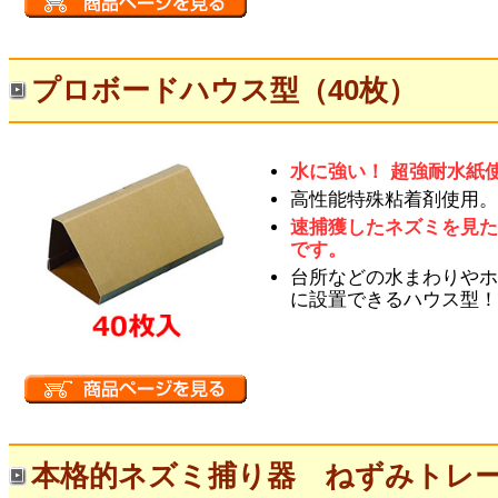
プロボードハウス型（40枚）
水に強い！ 超強耐水紙
高性能特殊粘着剤使用
速捕獲したネズミを見
です。
台所などの水まわりや
に設置できるハウス型
本格的ネズミ捕り器 ねずみトレ