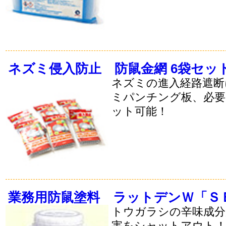
ネズミ侵入防止 防鼠金網 6袋セッ
ネズミの進入経路遮断
ミパンチング板、必
ット可能！
業務用防鼠塗料 ラットデンＷ「Ｓ
トウガラシの辛味成
害をシャットアウト