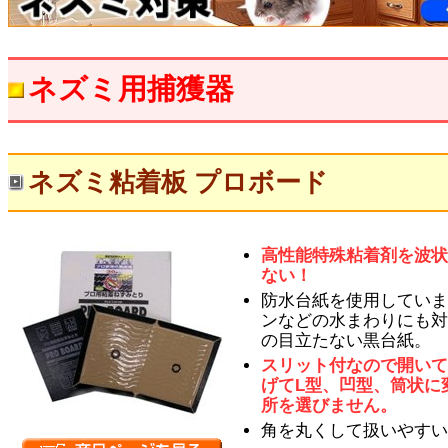
ネズミ用捕獲器
ネズミ粘着板 プロボード
高性能特殊粘着剤を波
ない！
防水台紙を使用してい
ンなどの水まわりにも
の目立たない黒台紙。
スリット付なので開い
げてL型、凹型、筒状に
所を選びません。
角を丸くして扱いやす