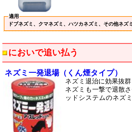
適用
ドブネズミ、クマネズミ、ハツカネズミ、その他ネズ
においで追い払う
ネズミ一発退場（くん煙タイプ）
ネズミ退治に効果抜群
ネズミも一撃で退散
ッドシステムのネズ