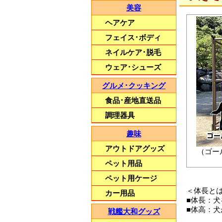
美容
ヘアケア
フェイス･ボディ
ネイルケア･脱毛
ウェア･シューズ
グルメ･クッキング
食品･産地直送品
調理器具
趣味
アウトドアグッズ
（ゴー
ペット用品
ペット用ケージ
＜体長と
カー用品
■体長：
■体高：
戦艦大和グッズ