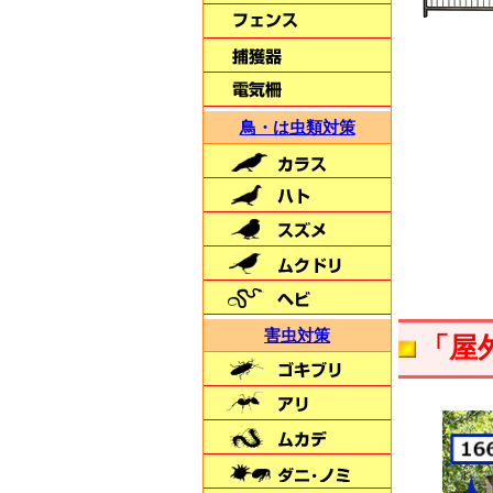
人にも穀物にも安心
【虫どろぼう】
鳥・は虫類対策
夜間に自動で点灯
朝に自動消灯
【LED通せんぼBIG】
害虫対策
「屋