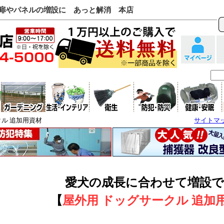
」扉やパネルの増設に あっと解消 本店
クル 追加用資材
サイトマ
愛犬の成長に合わせて増設
【
屋外用 ドッグサークル 追加