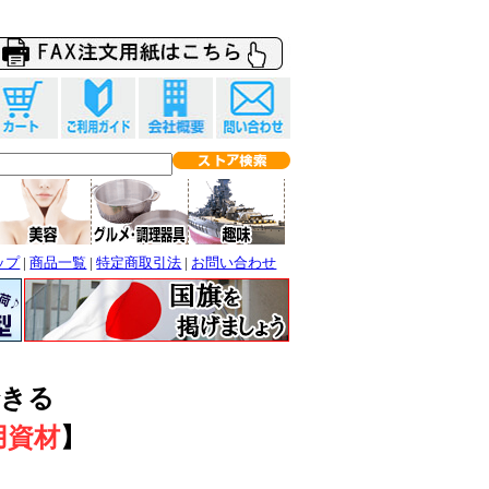
ップ
|
商品一覧
|
特定商取引法
|
お問い合わせ
できる
用資材
】