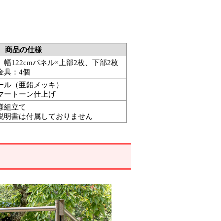
商品の仕様
）幅122cmパネル×上部2枚、下部2枚
金具：4個
ール（亜鉛メッキ）
マートーン仕上げ
様組立て
説明書は付属しておりません