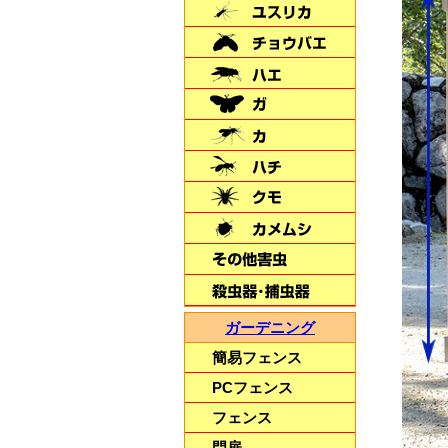
屋外用の犬用ケージ
大型犬も安心で頑丈♪
【犬用サークル・ケージ】
毎日出るゴミは
燃やしてスッキリ♪
ガーデニング
【家庭用焼却炉
山水籠】
簡易フェンス
PCフェンス
フェンス
門扉