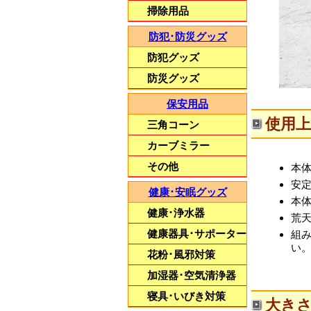
掃除用品
防犯･防災グッズ
防犯グッズ
防災グッズ
保安用品
使用
三角コーン
カーブミラー
その他
本
安
健康･安眠グッズ
本
健康･浄水器
荒
健康器具･サポーター
組
い
花粉･風邪対策
加湿器･空気清浄器
寝具･いびき対策
大きさ