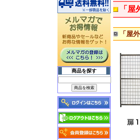
「屋
毎日出るゴミは
「屋外
燃やしてスッキリ♪
【家庭用焼却炉
山水籠】
商品を探す
武骨なデザインが
空間をオシャレに演出
【アメリカンフェンス】