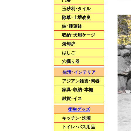
玉砂利･タイル
除草･土壌改良
鉢･睡蓮鉢
武骨なデザインが
収納･犬用ケージ
空間をオシャレに演出
焼却炉
【アメリカンフェンス】
はしご
穴掘り器
生活･インテリア
アジアン雑貨･陶器
家具･収納･本棚
雑貨･イス
衛生グッズ
キッチン･洗濯
トイレ･バス用品