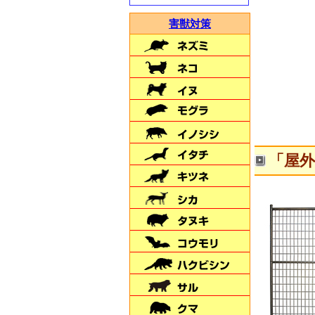
害獣対策
害獣対策・ドッグラン・
土地の仕切りに
＼新発売／
「屋外
【ダークブラウン】
米虫の駆除･撃退！