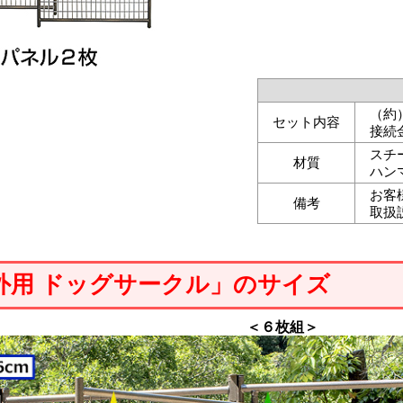
（約
セット内容
接続
スチ
材質
ハン
お客
備考
取扱
外用 ドッグサークル」のサイズ
＜６枚組＞