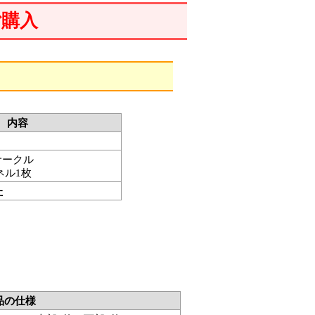
ご購入
内容
サークル
ネル1枚
た
品の仕様