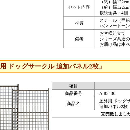
（約）幅122c
セット内容
（約）幅122c
接続金具：4個
スチール（亜鉛
材質
ハンマートーン
お客様組立て
備考
シリーズ共通の
お届け品は本ペ
用 ドッグサークル 追加パネル2枚」
項目
商品番号
A-83430
屋外用 ドッグ
商品名
追加パネル2枚
完売致しまし