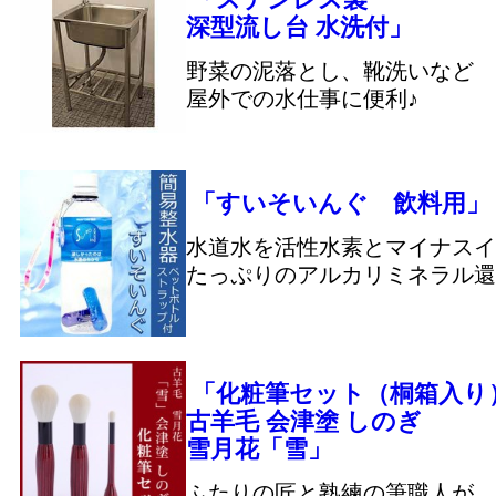
深型流し台 水洗付」
野菜の泥落とし、靴洗いなど
屋外での水仕事に便利♪
「すいそいんぐ 飲料用」
水道水を活性水素とマイナスイ
たっぷりのアルカリミネラル還
「化粧筆セット（桐箱入り
古羊毛 会津塗 しのぎ
雪月花「雪」
ふたりの匠と熟練の筆職人が