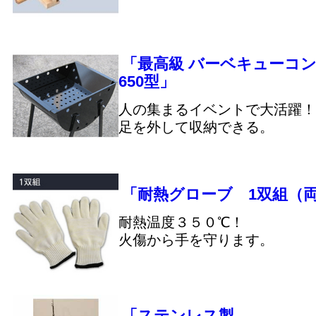
「最高級 バーベキューコ
650型」
人の集まるイベントで大活躍！
足を外して収納できる。
「耐熱グローブ 1双組（両
耐熱温度３５０℃！
火傷から手を守ります。
「ステンレス製