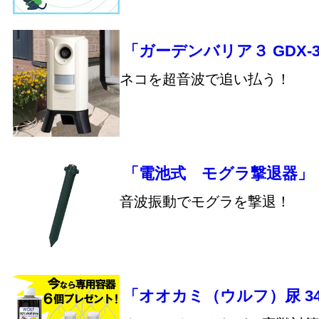
「ガーデンバリア３ GDX-
ネコを超音波で追い払う！
「電池式 モグラ撃退器」
音波振動でモグラを撃退！
「オオカミ（ウルフ）尿 34