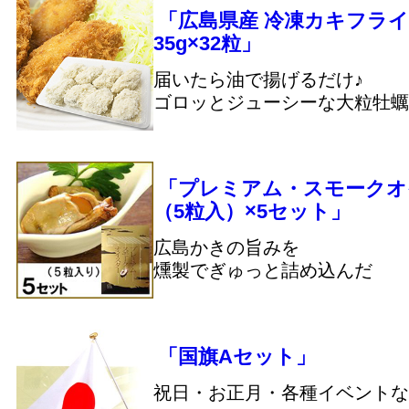
「広島県産 冷凍カキフライ
35g×32粒」
届いたら油で揚げるだけ♪
ゴロッとジューシーな大粒牡蠣
「プレミアム・スモークオ
（5粒入）×5セット」
広島かきの旨みを
燻製でぎゅっと詰め込んだ
「国旗Aセット」
祝日・お正月・各種イベントな