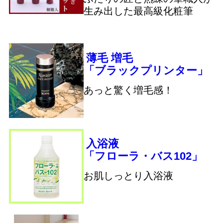
生み出した最高級化粧筆
薄毛 増毛
「ブラックプリンター」
あっと驚く増毛感！
入浴液
「フローラ・バス102」
お肌しっとり入浴液