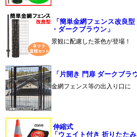
「簡単金網フェンス改良型
・ダークブラウン」
景観に配慮した茶色が登場！
「片開き 門扉 ダークブラ
金網フェンス等の出入り口に
伸縮式
「ウェイト付き 折りたた