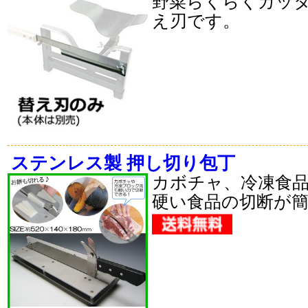
野菜らくらくカッ
え刃です。
ステンレス製 押し切り包丁
カボチャ、冷凍食
硬い食品の切断が