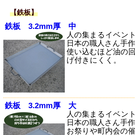
【鉄板】
鉄板 3.2mm厚 中
人の集まるイベン
日本の職人さん手
使い込むほど油の
げ付きにくく。
鉄板 3.2mm厚 大
人の集まるイベン
日本の職人さん手
お祭りや町内会の