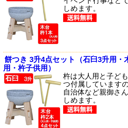
イベント行事など
しめます。
餅つき 3升4点セット（石臼3升用・
用・杵子供用）
杵は大人用と子ども
つ付属しています
自治体など親御さ
しめます。