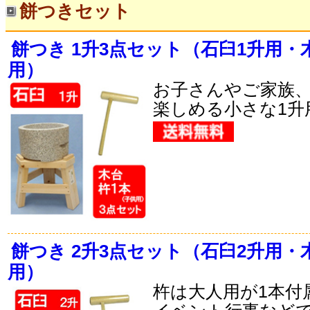
餅つきセット
餅つき 1升3点セット（石臼1升用・
用）
お子さんやご家族
楽しめる小さな1升
餅つき 2升3点セット（石臼2升用・
用）
杵は大人用が1本付