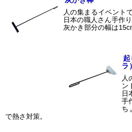
人の集まるイベント
日本の職人さん手作
灰かき部分の幅は15c
起
ラ
人
ン
日
手
ち
で熱さ対策。