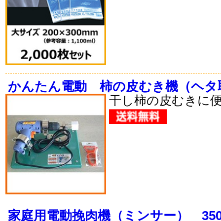
かんたん電動 柿の皮むき機（ヘタ
干し柿の皮むきに
家庭用電動挽肉機（ミンサー） 35