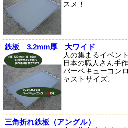
スメ！
鉄板 3.2mm厚 大ワイド
人の集まるイベン
日本の職人さん手
バーベキューコンロ
ャストサイズ。
三角折れ鉄板（アングル）