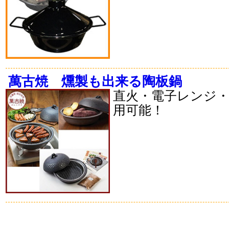
萬古焼 燻製も出来る陶板鍋
直火・電子レンジ
用可能！