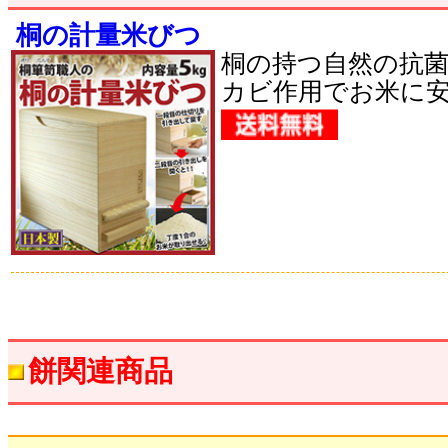
桐の計量米びつ
桐の持つ自然の抗
カビ作用でお米に
餅関連商品