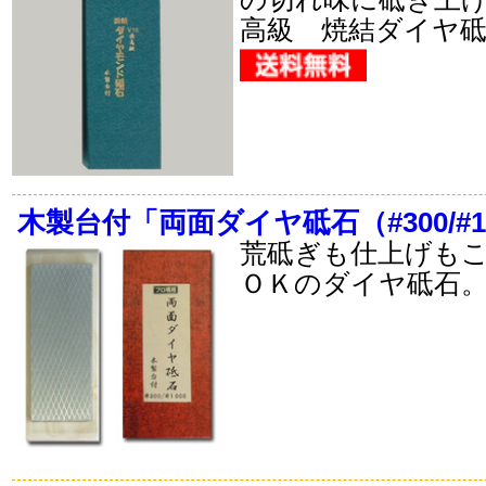
高級 焼結ダイヤ
木製台付「両面ダイヤ砥石（#300/#1
荒砥ぎも仕上げも
ＯＫのダイヤ砥石