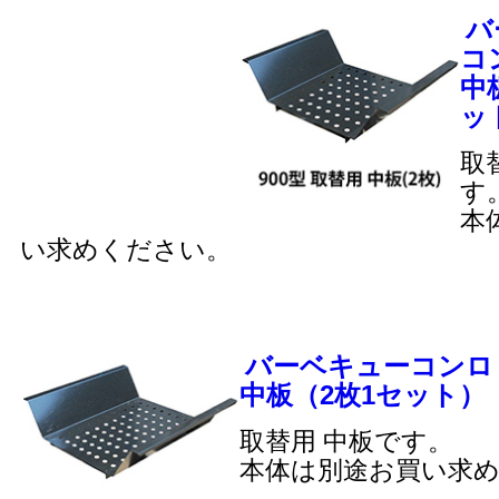
バ
コ
中
ッ
取
す
本
い求めください。
バーベキューコンロ 1
中板（2枚1セット）
取替用 中板です。
本体は別途お買い求