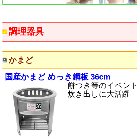
調理器具
かまど
国産かまど めっき鋼板 36cm
餅つき等のイベン
炊き出しに大活躍