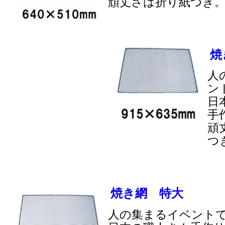
頑丈さは折り紙つき
焼
人
ン
日
手
頑
つ
焼き網 特大
人の集まるイベント