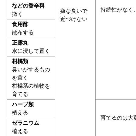
などの香辛料
持続性がなく
嫌な臭いで
撒く
近づけない
食用酢
散布する
正露丸
水に浸して置く
柑橘類
臭いがするもの
を置く
柑橘系の植物を
育てる
ハーブ類
植える
育てるのは大
ゼラニウム
植える