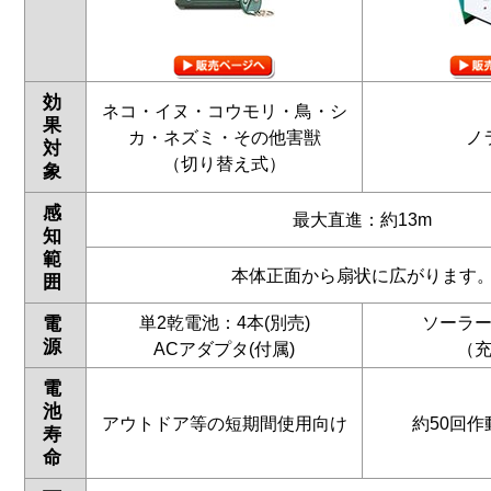
効
ネコ・イヌ・コウモリ・鳥・シ
果
カ・ネズミ・その他害獣
ノ
対
（切り替え式）
象
感
最大直進：約13m
知
範
本体正面から扇状に広がります
囲
単2乾電池：4本(別売)
ソーラ
電
源
ACアダプタ(付属)
（
電
池
アウトドア等の短期間使用向け
約50回
寿
命