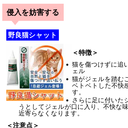
侵入を妨害する
野良猫シャット
＜特徴＞
猫を傷つけずに追
ェル
猫がジェルを踏む
ベトベトした不快
す。
さらに足に付いた
うとしてジェルが口に入り、不快な
近寄らなくなります。
＜注意点＞