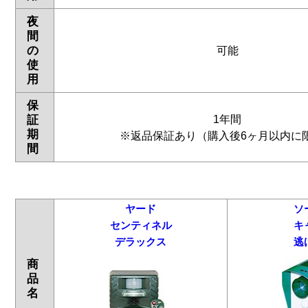
夜
間
の
可能
使
用
保
1年間
証
期
※返品保証あり（購入後6ヶ月以内に
間
ヤード
ソ
センティネル
キ
デラックス
逃
商
品
名