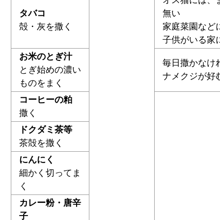
タバコ
無い
殻・灰を撒く
家庭菜園など
子供がいる家
お米のとぎ汁
毎日撒かなけ
とぎ始めの濃い
ナメクジが好
ものをまく
コーヒーの粕
撒く
ドクダミ茶等
茶殻を撒く
にんにく
細かく切ってま
く
カレー粉・唐辛
子