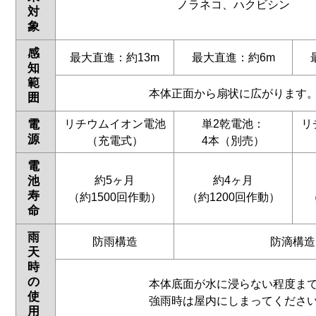
ノラネコ、ハクビシン
対
象
感
最大直進：約13m
最大直進：約6m
知
範
本体正面から扇状に広がります
囲
リチウムイオン電池
単2乾電池：
リ
電
源
（充電式）
4本（別売）
電
約5ヶ月
約4ヶ月
池
寿
（約1500回作動）
（約1200回作動）
命
雨
防雨構造
防滴構造
天
時
の
本体底面が水に浸らない程度ま
使
強雨時は屋内にしまってくださ
用