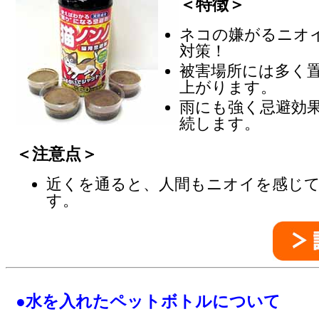
＜特徴＞
ネコの嫌がるニオ
対策！
被害場所には多く
上がります。
雨にも強く忌避効果
続します。
＜注意点＞
近くを通ると、人間もニオイを感じ
す。
●水を入れたペットボトルについて