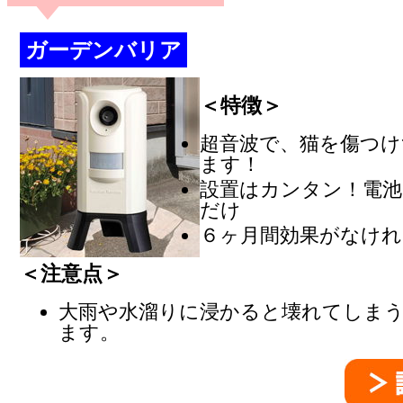
ガーデンバリア
＜特徴＞
超音波で、猫を傷つけ
ます！
設置はカンタン！電池
だけ
６ヶ月間効果がなけれ
＜注意点＞
大雨や水溜りに浸かると壊れてしま
ます。