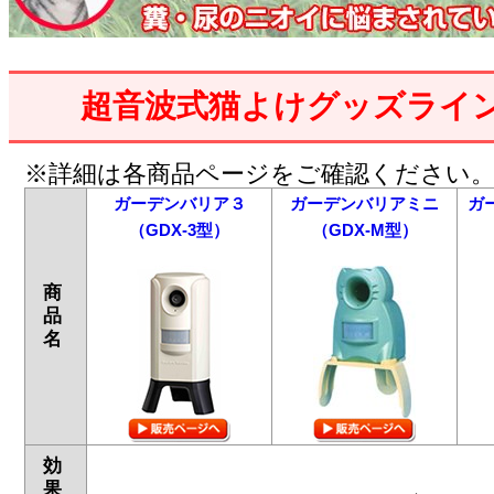
超音波式猫よけグッズライ
※詳細は各商品ページをご確認ください
ガーデンバリア３
ガーデンバリアミニ
ガ
（GDX-3型）
（GDX-M型）
商
品
名
効
果