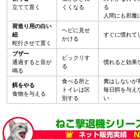
立てて置く
くくなる
る
人間にも邪魔
荷造り用の白い
ヘビに見せ
紐
すぐに慣れて
かける
蛇行させて置く
ブザー
ビックリす
通過すると音が
慣れると効果
る
鳴る
食べる所と
糞はしないが
餌をやる
トイレは区
毎日餌を与え
食物を与える
別する
い