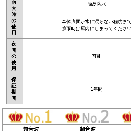
雨
簡易防水
天
時
の
本体底面が水に浸らない程度ま
使
強雨時は屋内にしまってくださ
用
夜
間
の
可能
使
用
保
証
1年間
期
間
超音波
超音波