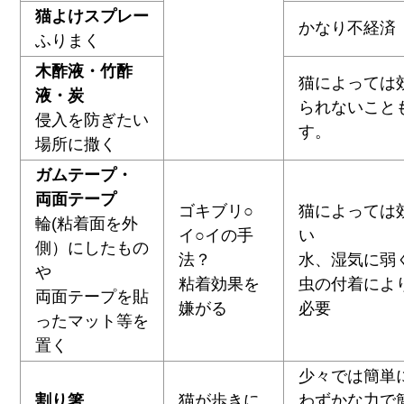
猫よけスプレー
かなり不経済
ふりまく
木酢液・竹酢
猫によっては
液・炭
られないこと
侵入を防ぎたい
す。
場所に撒く
ガムテープ・
両面テープ
ゴキブリ○
猫によっては
輪(粘着面を外
イ○イの手
い
側）にしたもの
法？
水、湿気に弱
や
粘着効果を
虫の付着によ
両面テープを貼
嫌がる
必要
ったマット等を
置く
少々では簡単
割り箸
猫が歩きに
わずかな力で